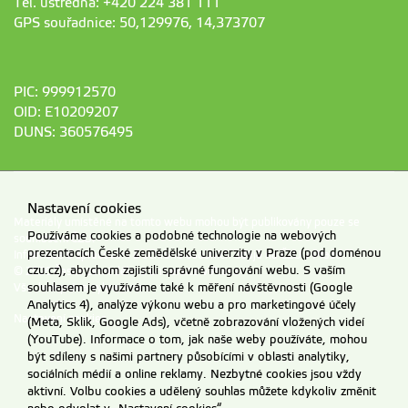
Tel. ústředna: +420 224 381 111
GPS souřadnice: 50,129976, 14,373707
PIC: 999912570
OID: E10209207
DUNS: 360576495
Nastavení cookies
Materiály umístěné na tomto webu mohou být publikovány pouze se
Používáme cookies a podobné technologie na webových
souhlasem ČZU.
prezentacích České zemědělské univerzity v Praze (pod doménou
Informace o zpracování a ochraně osobních údajů na ČZU v Praze
.
czu.cz), abychom zajistili správné fungování webu. S vaším
© 2026 Česká zemědělská univerzita v Praze
souhlasem je využíváme také k měření návštěvnosti (Google
Všechna práva vyhrazena
Analytics 4), analýze výkonu webu a pro marketingové účely
Nastavení cookies
(Meta, Sklik, Google Ads), včetně zobrazování vložených videí
(YouTube). Informace o tom, jak naše weby používáte, mohou
být sdíleny s našimi partnery působícími v oblasti analytiky,
sociálních médií a online reklamy. Nezbytné cookies jsou vždy
aktivní. Volbu cookies a udělený souhlas můžete kdykoliv změnit