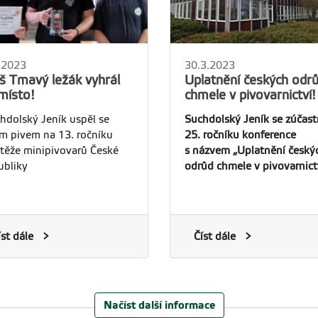
.2023
30.3.2023
š Tmavý ležák vyhrál
Uplatnění českých odr
místo!
chmele v pivovarnictví!
hdolský Jeník uspěl se
Suchdolský Jeník se zúčast
m pivem na 13. ročníku
25. ročníku konference
těže minipivovarů České
s názvem „Uplatnění český
ubliky
odrůd chmele v pivovarnict
íst dále
Číst dále
Načíst další informace