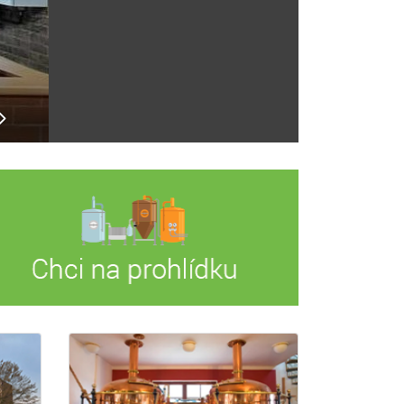
Náš pivovar v hledáčku fi
Včera odpoledne k nám zavítali filmaři. Natáč
samozřejmě nemohl chybět.