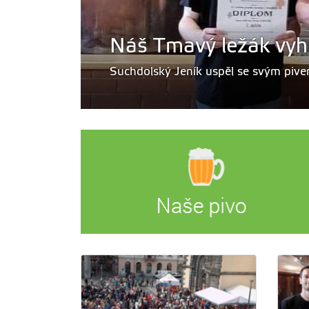
Náš Tmavý ležák vyhr
Suchdolský Jeník uspěl se svým pive