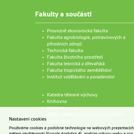
Fakulty a součásti
Provozně ekonomická fakulta
Fakulta agrobiologie, potravinových a
přírodních zdrojů
Technická fakulta
Fakulta životního prostředí
Fakulta lesnická a dřevařská
Fakulta tropického zemědělství
Institut vzdělávání a poradenství
Katedra tělesné výchovy
Knihovna
Koleje a menza
Odbor informačních a komunikačních
Nastavení cookies
technologií
Používáme cookies a podobné technologie na webových prezentacích Č
měření návštěvnosti (Google Analytics 4), analýze výkonu webu a pro