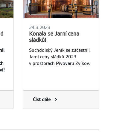
24.3.2023
ůd
Konala se Jarní cena
sládků!
nil
Suchdolský Jeník se zúčastnil
Jarní ceny sládků 2023
ch
v prostorách Pivovaru Zvíkov.
ví!
Číst dále