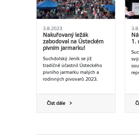
3.8.2023
3.8
Nakuřovaný ležák
Ná
zabodoval na Ústeckém
1. 
pivním jarmarku!
Suc
Suchdolský Jeník se již
svý
tradičně účastnil Ústeckého
sou
pivního jarmarku malých a
rep
rodinných pivovarů 2023.
Číst dále
Č