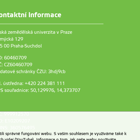
ontaktní informace
ská zemědělská univerzita v Praze
mýcká 129
5 00 Praha-Suchdol
O: 60460709
Č: CZ60460709
 datové schránky ČZU: 3hdj9cb
l. ústředna: +420 224 381 111
S souřadnice: 50,129976, 14,373707
C: 999912570
D: E10209207
NS: 360576495
ili správné fungování webu. S vaším souhlasem je využíváme také k
ch videí (YouTube). Informace o tom, jak naše weby používáte,