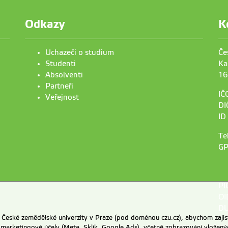
Odkazy
K
Uchazeči o studium
Če
Studenti
Ka
Absolventi
16
Partneři
IČ
Veřejnost
DI
ID
Te
GP
PI
OI
DU
eské zemědělské univerzity v Praze (pod doménou czu.cz), abychom zajist
 marketingové účely (Meta, Sklik, Google Ads), včetně zobrazování vložený